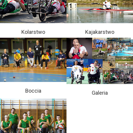
Kolarstwo
Kajakarstwo
Boccia
Galeria