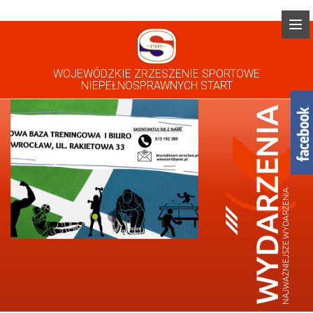
WOJEWÓDZKIE ZRZESZENIE SPORTOWE
NIEPEŁNOSPRAWNYCH START