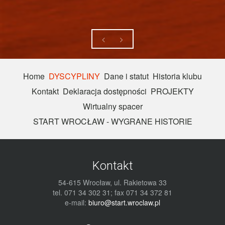
Home
DYSCYPLINY
Dane i statut
Historia klubu
Kontakt
Deklaracja dostępności
PROJEKTY
Wirtualny spacer
START WROCŁAW - WYGRANE HISTORIE
Kontakt
54-615 Wrocław, ul. Rakietowa 33
tel. 071 34 302 31; fax 071 34 372 81
e-mail:
biuro@start.wroclaw.pl