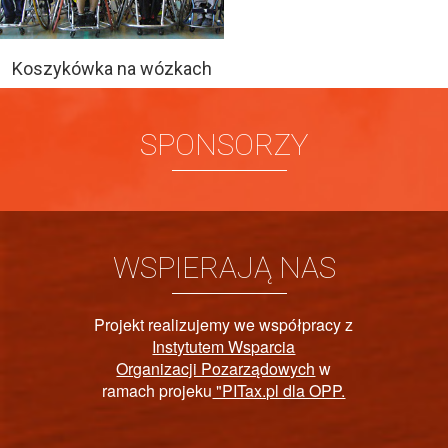
Koszykówka na wózkach
SPONSORZY
WSPIERAJĄ NAS
spółpracy z
cia
PAŃSTWOWY FU
dowych
w
l dla OPP.
REHABILITACJI
NIEPEŁNOSPRA