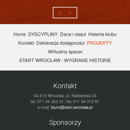
Home
DYSCYPLINY
Dane i statut
Historia klubu
Kontakt
Deklaracja dostępności
PROJEKTY
Wirtualny spacer
START WROCŁAW - WYGRANE HISTORIE
Kontakt
54-615 Wrocław, ul. Rakietowa 33
tel. 071 34 302 31; fax 071 34 372 81
e-mail:
biuro@start.wroclaw.pl
Sponsorzy