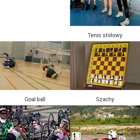
Tenis stołowy
Goal ball
Szachy