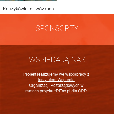
Koszykówka na wózkach
SPONSORZY
WSPIERAJĄ NAS
półpracy z
ia
PAŃSTWOWY FU
owych
w
 dla OPP.
REHABILITACJI 
NIEPEŁNOSPRA