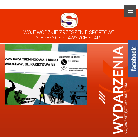
WOJEWÓDZKIE ZRZESZENIE SPORTOWE
NIEPEŁNOSPRAWNYCH START