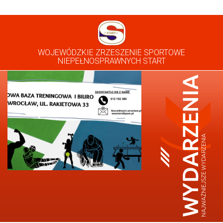
WOJEWÓDZKIE ZRZESZENIE SPORTOWE
NIEPEŁNOSPRAWNYCH START