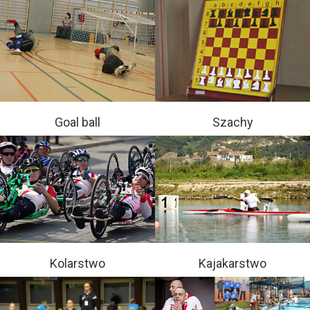
Goal ball
Szachy
Kolarstwo
Kajakarstwo