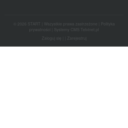
© 2026 START | Wszystkie prawa zastrzeżone |
Polityka
prywatności
|
Systemy CMS Telvinet.pl
Zaloguj się
| |
Zarejestruj