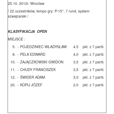
25.10. 2012r. Wrocław
/ 22 uczestników, tempo gry: P-15'', 7 rund, system
szwajcarski /
KLASYFIKACJA OPEN
MIEJSCE :
5.
-
POJEDZINIEC WŁADYSŁAW
4,5
pkt. z 7 partii.
8.
-
PELA EDWARD
4,0
pkt. z 7 partii.
10.
-
ZAJĄCZKOWSKI GWIDON
3,5
pkt. z 7 partii.
11.
-
CHUDY FRANCISZEK
3,5
pkt. z 7 partii.
12.
-
ŚWIDER ADAM
3,0
pkt. z 7 partii.
20.
-
KOPIJ JÓZEF
2,0
pkt. z 7 partii.