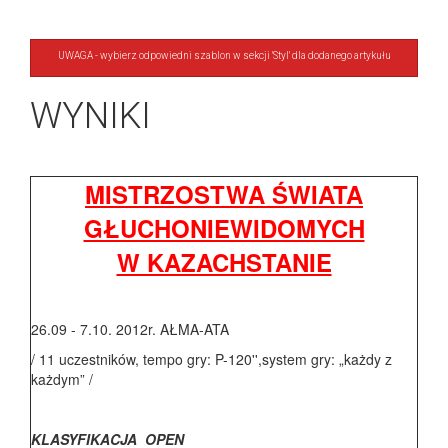
UWAGA - wybierz odpowiedni szablon w sekcji 'Styl' dla dodanego artykułu
WYNIKI
MISTRZOSTWA ŚWIATA
GŁUCHONIEWIDOMYCH
W KAZACHSTANIE
26.09 - 7.10. 2012r. AŁMA-ATA
/ 11 uczestników, tempo gry: P-120'',system gry: „każdy z
każdym” /
KLASYFIKACJA OPEN