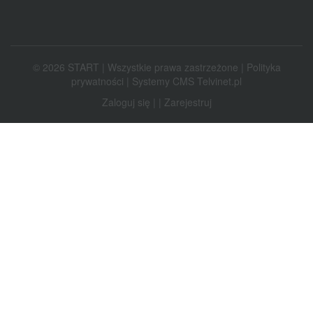
© 2026 START | Wszystkie prawa zastrzeżone |
Polityka
prywatności
|
Systemy CMS Telvinet.pl
Zaloguj się
| |
Zarejestruj