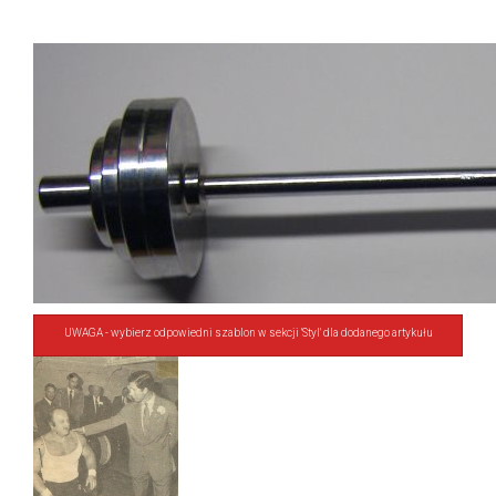
UWAGA - wybierz odpowiedni szablon w sekcji 'Styl' dla dodanego artykułu