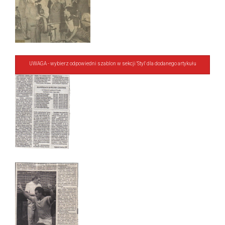
UWAGA - wybierz odpowiedni szablon w sekcji 'Styl' dla dodanego artykułu