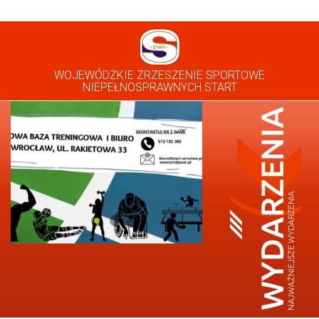
WOJEWÓDZKIE ZRZESZENIE SPORTOWE
NIEPEŁNOSPRAWNYCH START