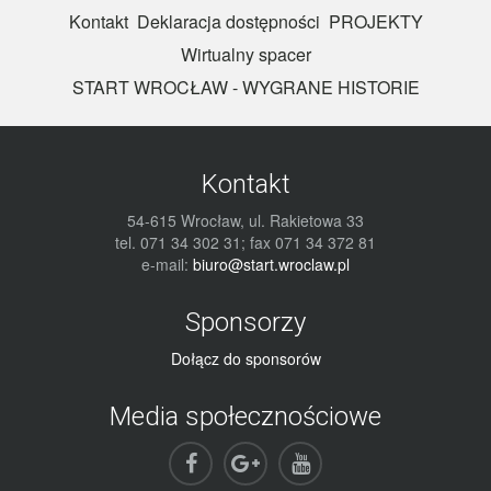
Kontakt
Deklaracja dostępności
PROJEKTY
Wirtualny spacer
START WROCŁAW - WYGRANE HISTORIE
Kontakt
54-615 Wrocław, ul. Rakietowa 33
tel. 071 34 302 31; fax 071 34 372 81
e-mail:
biuro@start.wroclaw.pl
Sponsorzy
Dołącz do sponsorów
Media społecznościowe