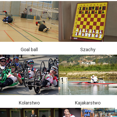
Goal ball
Szachy
Kolarstwo
Kajakarstwo