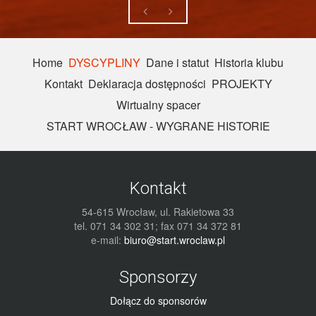
Home
DYSCYPLINY
Dane i statut
Historia klubu
Kontakt
Deklaracja dostępności
PROJEKTY
Wirtualny spacer
START WROCŁAW - WYGRANE HISTORIE
Kontakt
54-615 Wrocław, ul. Rakietowa 33
tel. 071 34 302 31; fax 071 34 372 81
e-mail:
biuro@start.wroclaw.pl
Sponsorzy
Dołącz do sponsorów