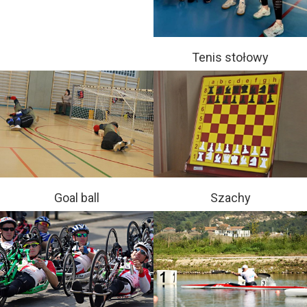
Tenis stołowy
Goal ball
Szachy