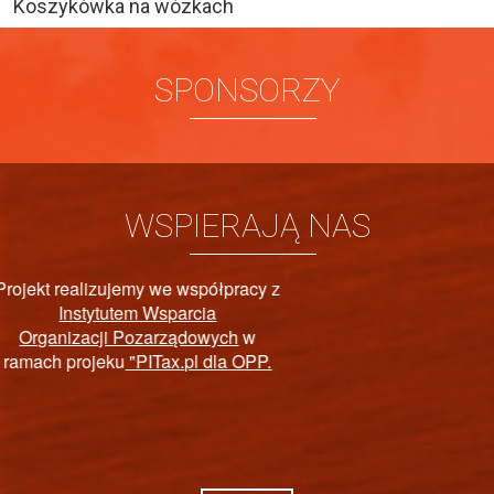
Koszykówka na wózkach
SPONSORZY
WSPIERAJĄ NAS
y z
PAŃSTWOWY FUNDUS
P.
REHABILITACJI OSÓB
NIEPEŁNOSPRAWNYC