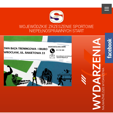
WOJEWÓDZKIE ZRZESZENIE SPORTOWE
NIEPEŁNOSPRAWNYCH START