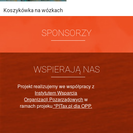
Koszykówka na wózkach
SPONSORZY
WSPIERAJĄ NAS
 z
PAŃSTWOWY FUNDUSZ
.
REHABILITACJI OSÓB
NIEPEŁNOSPRAWNYCH