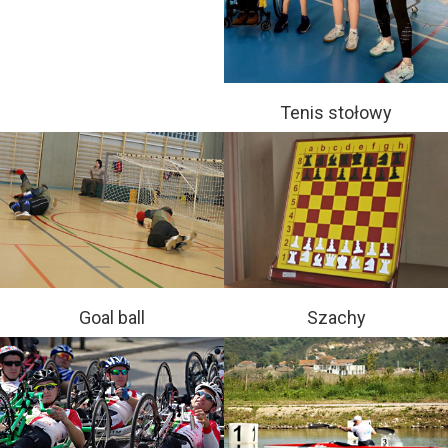
Tenis stołowy
Goal ball
Szachy