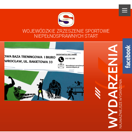
WOJEWÓDZKIE ZRZESZENIE SPORTOWE
NIEPEŁNOSPRAWNYCH START