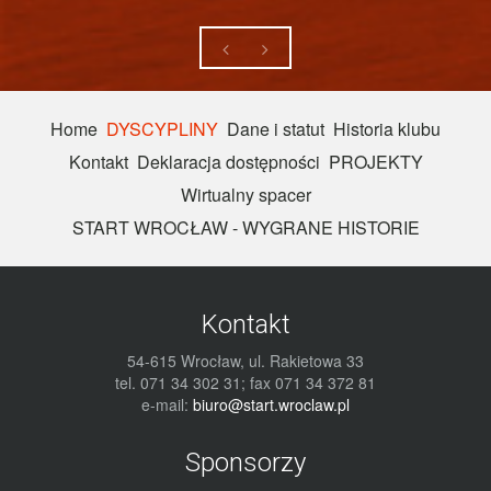
Home
DYSCYPLINY
Dane i statut
Historia klubu
Kontakt
Deklaracja dostępności
PROJEKTY
Wirtualny spacer
START WROCŁAW - WYGRANE HISTORIE
Kontakt
54-615 Wrocław, ul. Rakietowa 33
tel. 071 34 302 31; fax 071 34 372 81
e-mail:
biuro@start.wroclaw.pl
Sponsorzy