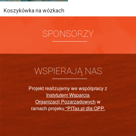
Koszykówka na wózkach
SPONSORZY
WSPIERAJĄ NAS
jemy we współpracy z
tem Wsparcia
PAŃSTWO
 Pozarządowych
w
u
"PITax.pl dla OPP.
REHABIL
NIEPEŁN