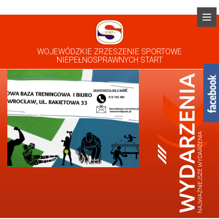
WOJEWÓDZKIE ZRZESZENIE SPORTOWE
NIEPEŁNOSPRAWNYCH START