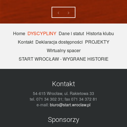
Home
DYSCYPLINY
Dane i statut
Historia klubu
Kontakt
Deklaracja dostępności
PROJEKTY
Wirtualny spacer
START WROCŁAW - WYGRANE HISTORIE
Kontakt
54-615 Wrocław, ul. Rakietowa 33
tel. 071 34 302 31; fax 071 34 372 81
e-mail:
biuro@start.wroclaw.pl
Sponsorzy