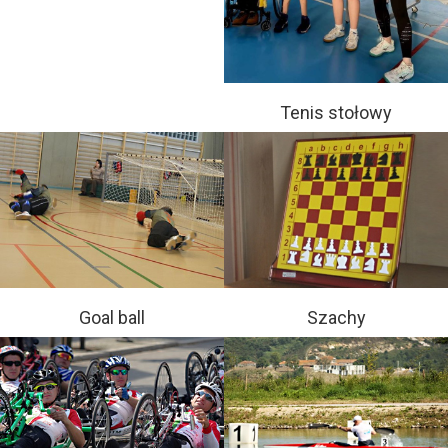
Tenis stołowy
Goal ball
Szachy