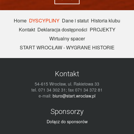
Home
DYSCYPLINY
Dane i statut
Historia klubu
Kontakt
Deklaracja dostępności
PROJEKTY
Wirtualny spacer
START WROCŁAW - WYGRANE HISTORIE
Kontakt
54-615 Wrocław, ul. Rakietowa 33
tel. 071 34 302 31; fax 071 34 372 81
e-mail:
biuro@start.wroclaw.pl
Sponsorzy
Dołącz do sponsorów