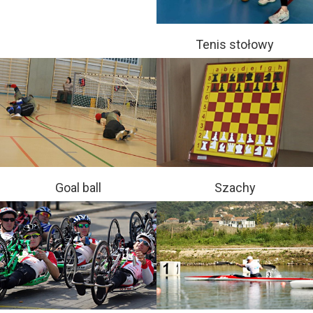
Tenis stołowy
Goal ball
Szachy