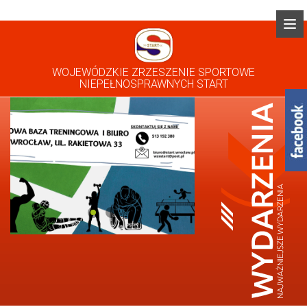
WOJEWÓDZKIE ZRZESZENIE SPORTOWE
NIEPEŁNOSPRAWNYCH START