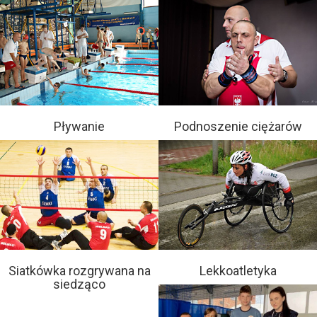
Pływanie
Podnoszenie ciężarów
Siatkówka rozgrywana na
Lekkoatletyka
siedząco