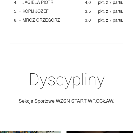
4.
-
JAGIEŁA PIOTR
4,0
pkt. z 7 partii.
5.
-
KOPIJ JÓZEF
3,5
pkt. z 7 partii.
6.
-
MRÓZ GRZEGORZ
3,0
pkt. z 7 partii.
Dyscypliny
Sekcje Sportowe WZSN START WROCŁAW.