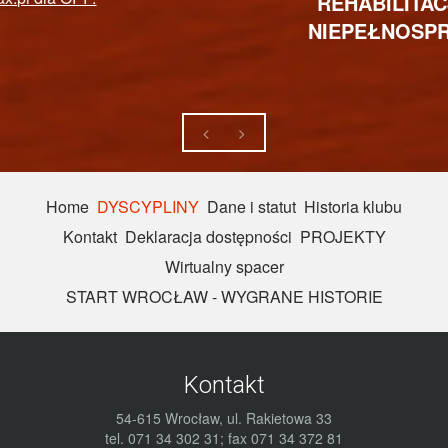
REHABILITACJI OSÓB
NIEPEŁNOSPRAWNYCH
Home
DYSCYPLINY
Dane i statut
Historia klubu
Kontakt
Deklaracja dostępności
PROJEKTY
Wirtualny spacer
START WROCŁAW - WYGRANE HISTORIE
Kontakt
54-615 Wrocław, ul. Rakietowa 33
tel. 071 34 302 31; fax 071 34 372 81