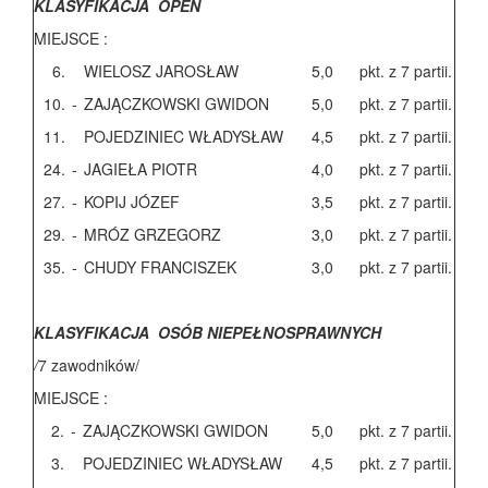
KLASYFIKACJA OPEN
MIEJSCE :
6.
WIELOSZ JAROSŁAW
5,0
pkt. z 7 partii.
10.
-
ZAJĄCZKOWSKI GWIDON
5,0
pkt. z 7 partii.
11.
POJEDZINIEC WŁADYSŁAW
4,5
pkt. z 7 partii.
24.
-
JAGIEŁA PIOTR
4,0
pkt. z 7 partii.
27.
-
KOPIJ JÓZEF
3,5
pkt. z 7 partii.
29.
-
MRÓZ GRZEGORZ
3,0
pkt. z 7 partii.
35.
-
CHUDY FRANCISZEK
3,0
pkt. z 7 partii.
KLASYFIKACJA OSÓB NIEPEŁNOSPRAWNYCH
/
7 zawodników/
MIEJSCE :
2.
-
ZAJĄCZKOWSKI GWIDON
5,0
pkt. z 7 partii.
3.
POJEDZINIEC WŁADYSŁAW
4,5
pkt. z 7 partii.