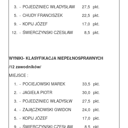
3.
-
POJEDZINIEC WŁADYSŁAW
27,5
pkt.
5.
-
CHUDY FRANCISZEK
22,5
pkt.
9.
-
KOPIJ JÓZEF
17,0
pkt.
12.
-
ŚWIERCZYNSKI CZESŁAW
8,5
pkt.
WYNIKI- KLASYFIKACJA NIEPEŁNOSPRAWNYCH
/12 zawodników/
MIEJSCE :
1.
-
POCIEJOWSKI MAREK
33,5
pkt.
2.
-
JAGIEŁA PIOTR
30,0
pkt.
3.
-
POJEDZINIEC WŁADYSŁW
27,5
pkt.
4.
-
ZAJĄCZKOWSKI GWIDON
24,0
pkt.
5.
-
KOPIJ JÓZEF
17,0
pkt.
9.
-
ŚWIERCZYNSKI CZESŁAW
8,5
pkt.