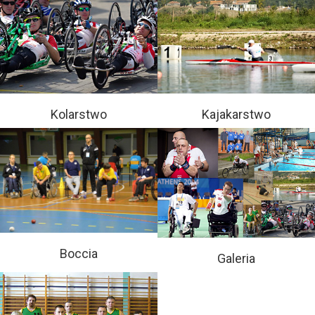
Kolarstwo
Kajakarstwo
Boccia
Galeria