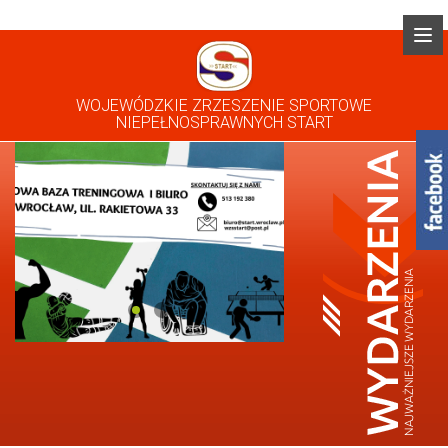
WOJEWÓDZKIE ZRZESZENIE SPORTOWE
NIEPEŁNOSPRAWNYCH START