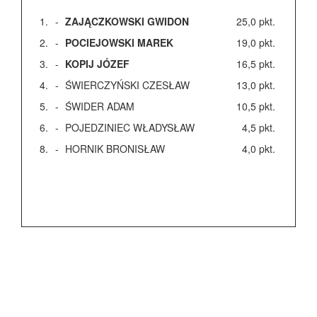
1.
-
ZAJĄCZKOWSKI GWIDON
25,0
pkt.
2.
-
POCIEJOWSKI MAREK
19,0
pkt.
3.
-
KOPIJ JÓZEF
16,5
pkt.
4.
-
ŚWIERCZYŃSKI CZESŁAW
13,0
pkt.
5.
-
ŚWIDER ADAM
10,5
pkt.
6.
-
POJEDZINIEC WŁADYSŁAW
4,5
pkt.
8.
-
HORNIK BRONISŁAW
4,0
pkt.