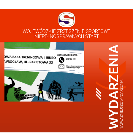
WOJEWÓDZKIE ZRZESZENIE SPORTOWE
NIEPEŁNOSPRAWNYCH START