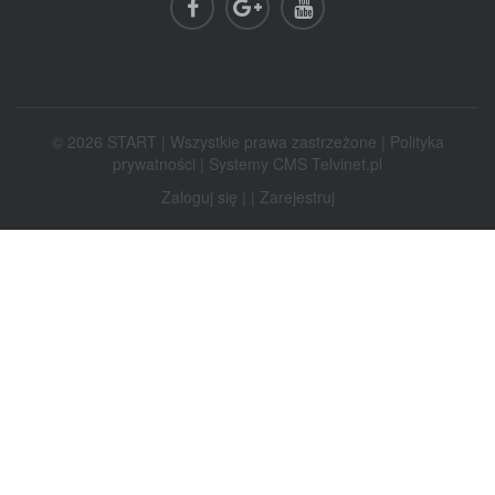
© 2026 START | Wszystkie prawa zastrzeżone |
Polityka
prywatności
|
Systemy CMS Telvinet.pl
Zaloguj się
| |
Zarejestruj