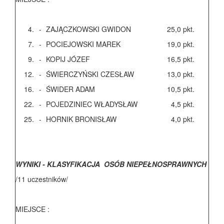
4.
-
ZAJĄCZKOWSKI GWIDON
25,0
pkt.
7.
-
POCIEJOWSKI MAREK
19,0
pkt.
9.
-
KOPIJ JÓZEF
16,5
pkt.
12.
-
ŚWIERCZYŃSKI CZESŁAW
13,0
pkt.
16.
-
ŚWIDER ADAM
10,5
pkt.
22.
-
POJEDZINIEC WŁADYSŁAW
4,5
pkt.
25.
-
HORNIK BRONISŁAW
4,0
pkt.
WYNIKI - KLASYFIKACJA OSÓB NIEPEŁNOSPRAWNYCH
/11 uczestników/
MIEJSCE :