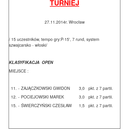
TURNIEJ
27.11.2014r. Wrocław
/ 15 uczestników, tempo gry:P-15', 7 rund, system
szwajcarsko - włoski/
KLASYFIKACJA OPEN
MIEJSCE :
11.
-
ZAJĄCZKOWSKI GWIDON
3,0
pkt. z 7 partii.
12.
-
POCIEJOWSKI MAREK
3,0
pkt. z 7 partii.
15.
-
ŚWIERCZYŃSKI CZESŁAW
1,5
pkt. z 7 partii.