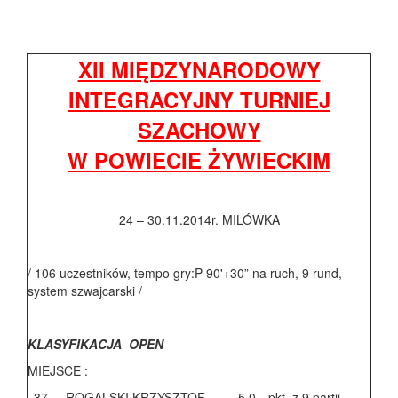
XII MIĘDZYNARODOWY
INTEGRACYJNY TURNIEJ
SZACHOWY
W POWIECIE ŻYWIECKIM
24 – 30.11.2014r. MILÓWKA
/ 106 uczestników, tempo gry:P-90'+30” na ruch, 9 rund,
system szwajcarski /
KLASYFIKACJA OPEN
MIEJSCE :
37.
-
ROGALSKI KRZYSZTOF
5,0
pkt. z 9 partii.