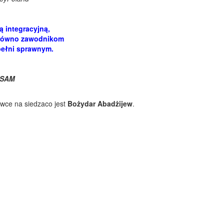
ą integracyjną,
zarówno zawodnikom
pełni sprawnym.
 SAM
wce na siedzaco jest
Bożydar Abadżijew
.