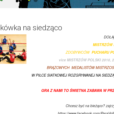
tkówka na siedząco
DOŁĄ
MISTRZÓW 
ZDOBYWCÓW
PUCHARU POL
vice MISTRZÓW POLSKI 2010, 201
BRĄZOWYCH MEDALISTÓW MISTRZOSTW 
W PIŁCE SIATKOWEJ
ROZGRYWANEJ NA SIEDZĄC
GRA Z NAMI TO ŚWIETNA ZABAWA W PR
Chcesz być na bieżąco? zajrz
https://www.facebook.com/ParaVol