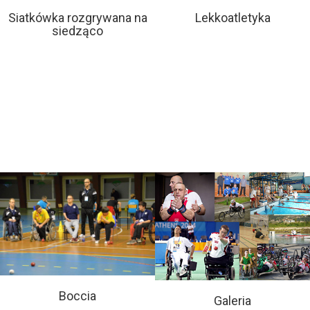
Siatkówka rozgrywana na
Lekkoatletyka
siedząco
Boccia
Galeria