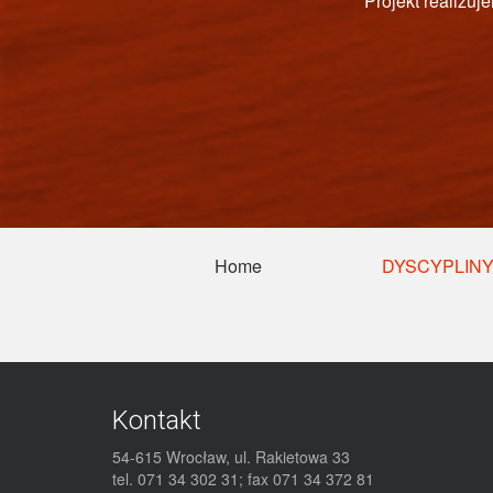
PAŃ
Home
DYSCYPLIN
Kontakt
54-615 Wrocław, ul. Rakietowa 33
tel. 071 34 302 31; fax 071 34 372 81