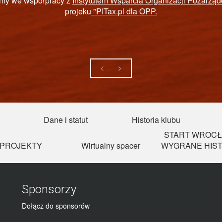
STWOWY FUNDUSZ REHABILITACJI OSÓB N
Y
Dane i statut
Historia klubu
START WROCŁ
PROJEKTY
Wirtualny spacer
WYGRANE HIST
Sponsorzy
Dołącz do sponsorów