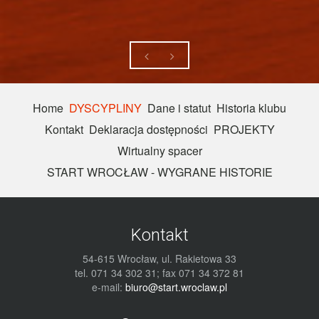
Home
DYSCYPLINY
Dane i statut
Historia klubu
Kontakt
Deklaracja dostępności
PROJEKTY
Wirtualny spacer
START WROCŁAW - WYGRANE HISTORIE
Kontakt
54-615 Wrocław, ul. Rakietowa 33
tel. 071 34 302 31; fax 071 34 372 81
e-mail:
biuro@start.wroclaw.pl