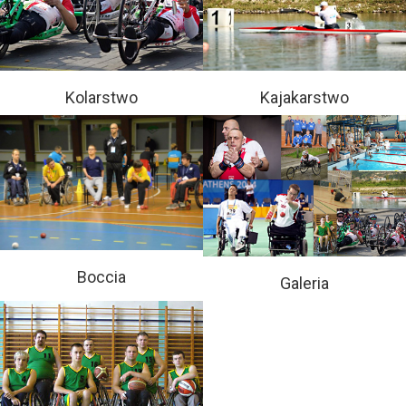
Kolarstwo
Kajakarstwo
Boccia
Galeria