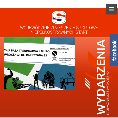
WOJEWÓDZKIE ZRZESZENIE SPORTOWE
NIEPEŁNOSPRAWNYCH START