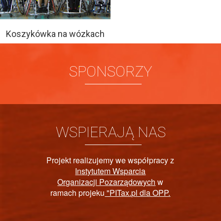
Koszykówka na wózkach
SPONSORZY
WSPIERAJĄ NAS
lizujemy we współpracy z
tytutem Wsparcia
PAŃST
acji Pozarządowych
w
ojeku
"PITax.pl dla OPP.
REHAB
NIEPE