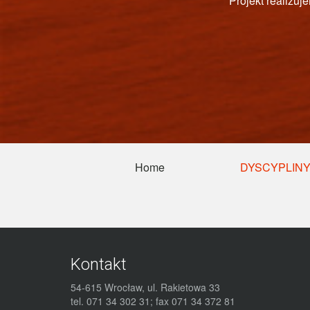
PAŃ
Home
DYSCYPLIN
Kontakt
54-615 Wrocław, ul. Rakietowa 33
tel. 071 34 302 31; fax 071 34 372 81