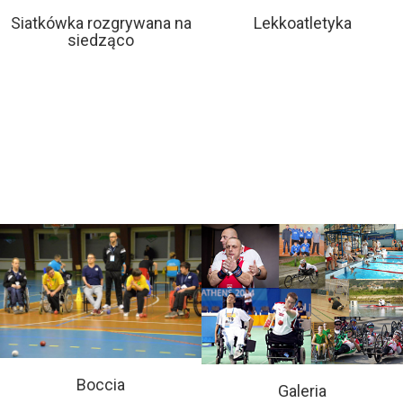
Siatkówka rozgrywana na
Lekkoatletyka
siedząco
Boccia
Galeria