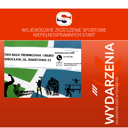
WOJEWÓDZKIE ZRZESZENIE SPORTOWE
NIEPEŁNOSPRAWNYCH START