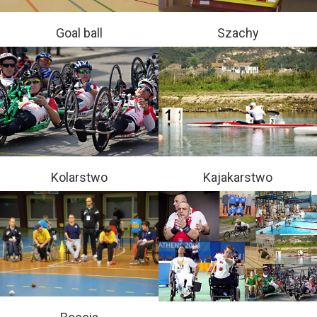
Goal ball
Szachy
Kolarstwo
Kajakarstwo