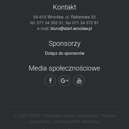
Kontakt
54-615 Wrocław, ul. Rakietowa 33
tel. 071 34 302 31; fax 071 34 372 81
e-mail:
biuro@start.wroclaw.pl
Sponsorzy
Dołącz do sponsorów
Media społecznościowe
© 2026 START | Wszystkie prawa zastrzeżone |
Polityka
prywatności
|
Systemy CMS Telvinet.pl