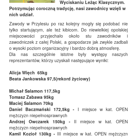
Wyciskaniu Leżąc Klasycznym.
Potrzymując coroczną tradycję, nasi zawodnicy wzięli w
nich udział.
Zawody w Przylesiu po raz kolejny mogły się podobać nie
tylko startującym, ale też kibicom. Do niewielkiej opolskiej
miejscowości przyjechało około stu zawodników i
zawodniczek z całej Polski, a gospodarze jak zwykle zadbali
o wysoki poziom organizacyjny i bardzo dobrą atmosferę.
Dla nas szczególnie istotne były występy naszych
reprezentantów, którzy uzyskali następujące wyniki:
Alicja Więch 65kg
Beata Jankowska 97,5(rekord życiowy)
Michał Salamon 117,5kg
Tomasz Zabawa 95kg
Maciej Salamon 70kg
Daniel Baczmański 172,5kg -
I miejsce w kat. OPEN
mężczyzn niepełnosprawnych
Andrzej Owczarek 150kg -
II miejsce w kat. OPEN
mężczyzn niepełnosprawnych
Kamil Kozioł 130kg -
III miejsce w kat. OPEN mężczyzn