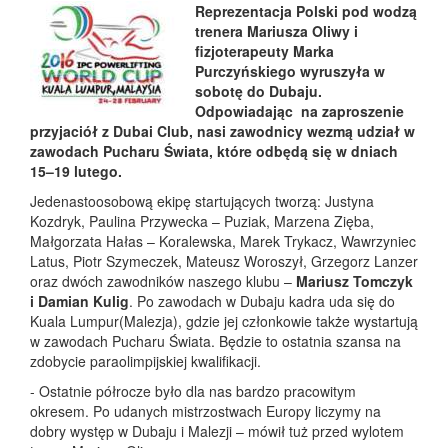
Reprezentacja Polski pod wodzą
trenera Mariusza Oliwy i
fizjoterapeuty Marka
Purczyńskiego wyruszyła w
sobotę do Dubaju.
Odpowiadając na zaproszenie
przyjaciół z Dubai Club, nasi zawodnicy wezmą udział w
zawodach Pucharu Świata, które odbędą się w dniach
15–19 lutego.
Jedenastoosobową ekipę startujących tworzą: Justyna
Kozdryk, Paulina Przywecka – Puziak, Marzena Zięba,
Małgorzata Hałas – Koralewska, Marek Trykacz, Wawrzyniec
Latus, Piotr Szymeczek, Mateusz Woroszył, Grzegorz Lanzer
oraz dwóch zawodników naszego klubu –
Mariusz Tomczyk
i Damian Kulig
. Po zawodach w Dubaju kadra uda się do
Kuala Lumpur(Malezja), gdzie jej członkowie także wystartują
w zawodach Pucharu Świata. Będzie to ostatnia szansa na
zdobycie paraolimpijskiej kwalifikacji.
- Ostatnie półrocze było dla nas bardzo pracowitym
okresem. Po udanych mistrzostwach Europy liczymy na
dobry występ w Dubaju i Malezji – mówił tuż przed wylotem