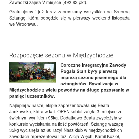
Zawadzki zajęła V miejsce (492,82 pkt).
Gratulujemy i już teraz zapraszamy wszystkich na Srebrną
Sztangę, która odbędzie się w pierwszy weekend listopada
we Wrocławiu.
Rozpoczęcie sezonu w Międzychodzie
Coroczne Integracyjne Zawody
Rogala Start były pierwszą
imprezą sezonu jesiennego dla
sztangistów. Rywalizacja w
Międzychodzie z wielu powodów na długo pozostanie w
pamięci uczestników.
Najlepiej w naszej ekipie zaprezentowała się Beata
Jankowska, która w kat. OPEN kobiet zajęła 3. miejsce ze
świetnym wynikiem 95kg. Dodatkowo Beata zwyciężyła w
konkursie wyciskania na ilość powtórzeń. Sztangę ważącą
35kg wycisnęła aż 60 razy! Nasz klub w międzychodzkich
zawodach reprezentowali też: Alicja Więch, Kamil Kozioł,