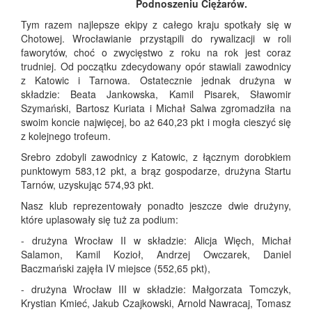
Podnoszeniu Ciężarów.
Tym razem najlepsze ekipy z całego kraju spotkały się w
Chotowej. Wrocławianie przystąpili do rywalizacji w roli
faworytów, choć o zwycięstwo z roku na rok jest coraz
trudniej. Od początku zdecydowany opór stawiali zawodnicy
z Katowic i Tarnowa. Ostatecznie jednak drużyna w
składzie: Beata Jankowska, Kamil Pisarek, Sławomir
Szymański, Bartosz Kuriata i Michał Salwa zgromadziła na
swoim koncie najwięcej, bo aż 640,23 pkt i mogła cieszyć się
z kolejnego trofeum.
Srebro zdobyli zawodnicy z Katowic, z łącznym dorobkiem
punktowym 583,12 pkt, a brąz gospodarze, drużyna Startu
Tarnów, uzyskując 574,93 pkt.
Nasz klub reprezentowały ponadto jeszcze dwie drużyny,
które uplasowały się tuż za podium:
- drużyna Wrocław II w składzie: Alicja Więch, Michał
Salamon, Kamil Kozioł, Andrzej Owczarek, Daniel
Baczmański zajęła IV miejsce (552,65 pkt),
- drużyna Wrocław III w składzie: Małgorzata Tomczyk,
Krystian Kmieć, Jakub Czajkowski, Arnold Nawracaj, Tomasz