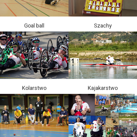
Goal ball
Szachy
Kolarstwo
Kajakarstwo