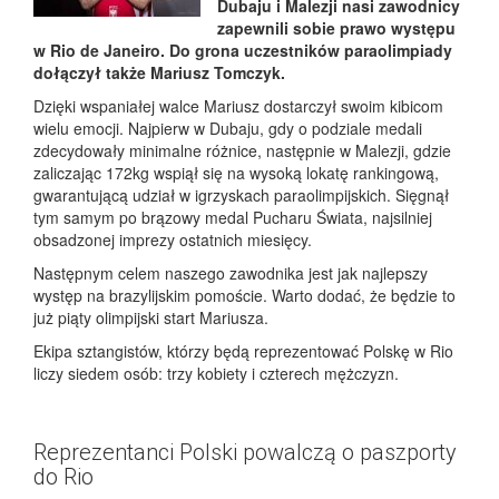
Dubaju i Malezji nasi zawodnicy
zapewnili sobie prawo występu
w Rio de Janeiro. Do grona uczestników paraolimpiady
dołączył także Mariusz Tomczyk.
Dzięki wspaniałej walce Mariusz dostarczył swoim kibicom
wielu emocji. Najpierw w Dubaju, gdy o podziale medali
zdecydowały minimalne różnice, następnie w Malezji, gdzie
zaliczając 172kg wspiął się na wysoką lokatę rankingową,
gwarantującą udział w igrzyskach paraolimpijskich. Sięgnął
tym samym po brązowy medal Pucharu Świata, najsilniej
obsadzonej imprezy ostatnich miesięcy.
Następnym celem naszego zawodnika jest jak najlepszy
występ na brazylijskim pomoście. Warto dodać, że będzie to
już piąty olimpijski start Mariusza.
Ekipa sztangistów, którzy będą reprezentować Polskę w Rio
liczy siedem osób: trzy kobiety i czterech mężczyzn.
Reprezentanci Polski powalczą o paszporty
do Rio