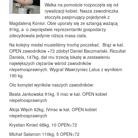
Walka na pomoście rozpoczęła się od
rywalizacji kobiet. Nasza zawodniczka
stoczyła pasjonujący pojedynek z
Magdaleną Konior. Obie uporały się ze sztangą ważącą
91kg, a o zwycięstwie reprezentantki gospodarzy
zdecydowała jedynie niższa masa ciała.
Na kolejny medal musieliśmy trochę poczekać. Brąz w kat.
OPEN zawodników +72 zdobył Daniel Baczmański. Rezultat
Daniela, 147kg, dał mu trzecią lokatę w zestawieniu
największych ciężarów wśród zawodników
niepełnosprawnych. Wygrał Wawrzyniec Latus z wynikiem
190 kg.
Oto komplet wyników naszych zawodników:
Beata Jankowska 91kg, II msc w kat. OPEN kobiet
niepełnosprawnych
Alicja Więch 62kg, IVmsc w kat. OPEN kobiet
niepełnosprawnych
Krystian Kmieć 68kg, 10 OPEN<72
Michał Salamon 110kg, 5 OPEN<72