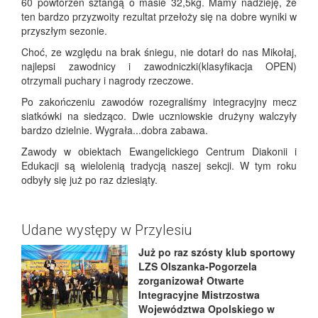
60 powtórzeń sztangą o masie 32,5kg. Mamy nadzieję, że
ten bardzo przyzwoity rezultat przełoży się na dobre wyniki w
przyszłym sezonie.
Choć, ze względu na brak śniegu, nie dotarł do nas Mikołaj,
najlepsi zawodnicy i zawodniczki(klasyfikacja OPEN)
otrzymali puchary i nagrody rzeczowe.
Po zakończeniu zawodów rozegraliśmy integracyjny mecz
siatkówki na siedząco. Dwie uczniowskie drużyny walczyły
bardzo dzielnie. Wygrała...dobra zabawa.
Zawody w obiektach Ewangelickiego Centrum Diakonii i
Edukacji są wielolenią tradycją naszej sekcji. W tym roku
odbyły się już po raz dziesiąty.
Udane występy w Przylesiu
Już po raz szósty klub sportowy
LZS Olszanka-Pogorzela
zorganizował Otwarte
Integracyjne Mistrzostwa
Województwa Opolskiego w