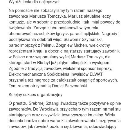
Wyróżnienia dla najlepszych
Na pomoście nie zobaczyliśmy tym razem naszego
zawodnika Mariusza Tomczyka. Mariusz aktualnie leczy
kontuzję, ale w sobotnie przedpołudnie i tak miał powody do
świętowania. Zarząd klubu postanowił w tym roku
uhonorować uczestników igrzysk paraolimpijskich. Nagrody i
podziękowania odebrali więc: Sławomir Szymański,
paraolimpijczyk z Pekinu, Zbigniew Michen, wielokrotny
reprezentant kraju, a obecnie najstarszy startujący zawodnik
w Polsce oraz wspomniany wyżej Mariusz Tomczyk, dla
którego start w Rio był już piątym olimpijskim występem.
Zgodnie z tradycją zawodów, wieloletni sponsor imprezy,
Elektromechaniczna Spółdzielnia Inwalidów ELWAT,
przyznała też nagrodę za całokształt osiągnięć sportowych.
Tym razem otrzymał ją Daniel Baczmański.
Kolejny sukces organizacyjny
O prestiżu Srebrnej Sztangi świadczą także pozytywne opinie
zawodników. Do Wrocławia przyjechało tym razem nirmal stu
startujących oraz oczywiście towarzyszące im ekipy. Wielu
docenia bardzo dobre warunki zakwaterowania i rozgrywania
zawodów, jak również poziom sędziowania, odpowiadający