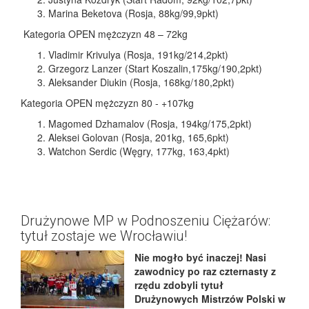
Marina Beketova (Rosja, 88kg/99,9pkt)
Kategoria OPEN mężczyzn 48 – 72kg
Vladimir Krivulya (Rosja, 191kg/214,2pkt)
Grzegorz Lanzer (Start Koszalin,175kg/190,2pkt)
Aleksander Diukin (Rosja, 168kg/180,2pkt)
Kategoria OPEN mężczyzn 80 - +107kg
Magomed Dzhamalov (Rosja, 194kg/175,2pkt)
Aleksei Golovan (Rosja, 201kg, 165,6pkt)
Watchon Serdic (Węgry, 177kg, 163,4pkt)
Drużynowe MP w Podnoszeniu Ciężarów:
tytuł zostaje we Wrocławiu!
Nie mogło być inaczej! Nasi
zawodnicy po raz czternasty z
rzędu zdobyli tytuł
Drużynowych Mistrzów Polski w