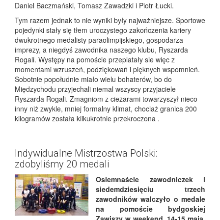
Daniel Baczmański, Tomasz Zawadzki i Piotr Łucki.
Tym razem jednak to nie wyniki były najważniejsze. Sportowe
pojedynki stały się tłem uroczystego zakończenia kariery
dwukrotnego medalisty paraolimpijskiego, gospodarza
imprezy, a niegdyś zawodnika naszego klubu, Ryszarda
Rogali. Występy na pomoście przeplatały sie więc z
momentami wzruszeń, podziękowań i pięknych wspomnień.
Sobotnie popołudnie miało wielu bohaterów, bo do
Międzychodu przyjechali niemal wszyscy przyjaciele
Ryszarda Rogali. Zmagniom z cieżarami towarzyszył nieco
inny niż zwykle, mniej formalny klimat, chociaż granica 200
kilogramów została kilkukrotnie przekroczona .
Indywidualne Mistrzostwa Polski:
zdobyliśmy 20 medali
Osiemnaście zawodniczek i
siedemdziesięciu trzech
zawodników walczyło o medale
na pomoście bydgoskiej
Zawiszy w weekend, 14-15 maja.