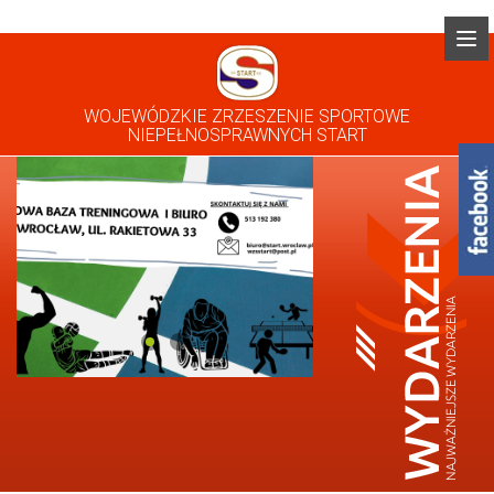
WOJEWÓDZKIE ZRZESZENIE SPORTOWE
NIEPEŁNOSPRAWNYCH START