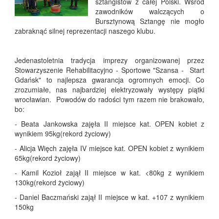
sztangistów z całej Polski. Wśród
zawodników walczących o
Bursztynową Sztangę nie mogło
zabraknąć silnej reprezentacji naszego klubu.
Jedenastoletnia tradycja imprezy organizowanej przez
Stowarzyszenie Rehabilitacyjno - Sportowe "Szansa - Start
Gdańsk" to najlepsza gwarancja ogromnych emocji. Co
zrozumiałe, nas najbardziej elektryzowały występy piątki
wrocławian. Powodów do radości tym razem nie brakowało,
bo:
- Beata Jankowska zajęła II miejsce kat. OPEN kobiet z
wynikiem 95kg(rekord życiowy)
- Alicja Więch zajęła IV miejsce kat. OPEN kobiet z wynikiem
65kg(rekord życiowy)
- Kamil Kozioł zajął II miejsce w kat. <80kg z wynikiem
130kg(rekord życiowy)
- Daniel Baczmański zajął II miejsce w kat. +107 z wynikiem
150kg