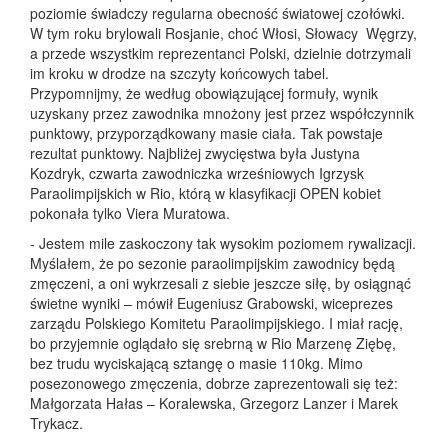
poziomie świadczy regularna obecność światowej czołówki.
W tym roku brylowali Rosjanie, choć Włosi, Słowacy Węgrzy,
a przede wszystkim reprezentanci Polski, dzielnie dotrzymali
im kroku w drodze na szczyty końcowych tabel.
Przypomnijmy, że według obowiązującej formuły, wynik
uzyskany przez zawodnika mnożony jest przez współczynnik
punktowy, przyporządkowany masie ciała. Tak powstaje
rezultat punktowy. Najbliżej zwycięstwa była Justyna
Kozdryk, czwarta zawodniczka wrześniowych Igrzysk
Paraolimpijskich w Rio, którą w klasyfikacji OPEN kobiet
pokonała tylko Viera Muratowa.
- Jestem mile zaskoczony tak wysokim poziomem rywalizacji.
Myślałem, że po sezonie paraolimpijskim zawodnicy będą
zmęczeni, a oni wykrzesali z siebie jeszcze siłę, by osiągnąć
świetne wyniki – mówił Eugeniusz Grabowski, wiceprezes
zarządu Polskiego Komitetu Paraolimpijskiego. I miał rację,
bo przyjemnie oglądało się srebrną w Rio Marzenę Ziębę,
bez trudu wyciskającą sztangę o masie 110kg. Mimo
posezonowego zmęczenia, dobrze zaprezentowali się też:
Małgorzata Hałas – Koralewska, Grzegorz Lanzer i Marek
Trykacz.