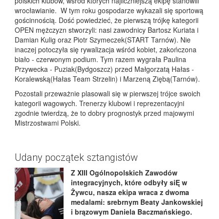
polskich klubów, wśród których najliczniejszą ekipę stanowili
wrocławianie. W tym roku gospodarze wykazali się sportową
gościnnością. Dość powiedzieć, że pierwszą trójkę kategorii
OPEN mężczyzn stworzyli: nasi zawodnicy Bartosz Kuriata i
Damian Kulig oraz Piotr Szymeczek(START Tarnów). Nie
inaczej potoczyła się rywalizacja wśród kobiet, zakończona
biało - czerwonym podium. Tym razem wygrała Paulina
Przywecka - Puziak(Bydgoszcz) przed Małgorzatą Hałas -
Koralewską(Hałas Team Strzelin) i Marzeną Ziębą(Tarnów).
Pozostali przeważnie plasowali się w pierwszej trójce swoich
kategorii wagowych. Trenerzy klubowi i reprezentacyjni
zgodnie twierdzą, że to dobry prognostyk przed majowymi
Mistrzostwami Polski.
Udany początek sztangistów
Z XIII Ogólnopolskich Zawodów
integracyjnych, które odbyły siĘ w
Żywcu, nasza ekipa wraca z dwoma
medalami: srebrnym Beaty Jankowskiej
i brązowym Daniela Baczmańskiego.