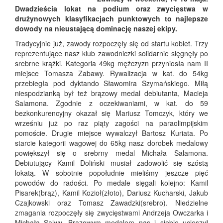
Dwadzieścia lokat na podium oraz zwycięstwa w
drużynowych klasyfikacjach punktowych to najlepsze
dowody na nieustającą dominację naszej ekipy.
Tradycyjnie już, zawody rozpoczęły się od startu kobiet. Trzy
reprezentujące nasz klub zawodniczki solidarnie sięgnęły po
srebrne krążki. Kategoria 49kg mężczyzn przyniosła nam II
miejsce Tomasza Zabawy. Rywalizacja w kat. do 54kg
przebiegła pod dyktando Sławomira Szymańskiego. Miłą
niespodzianką był też brązowy medal debiutanta, Macieja
Salamona. Zgodnie z oczekiwaniami, w kat. do 59
bezkonkurencyjny okazał się Mariusz Tomczyk, który we
wrześniu już po raz piąty zagości na paraolimpijskim
pomoście. Drugie miejsce wywalczył Bartosz Kuriata. Po
starcie kategorii wagowej do 65kg nasz dorobek medalowy
powiększył się o srebrny medal Michała Salamona.
Debiutujący Kamil Doliński musiał zadowolić się szóstą
lokatą. W sobotnie popołudnie mieliśmy jeszcze pięć
powodów do radości. Po medale sięgali kolejno: Kamil
Pisarek(brąz), Kamil Kozioł(złoto), Dariusz Kucharski, Jakub
Czajkowski oraz Tomasz Zawadzki(srebro). Niedzielne
zmagania rozpoczęły się zwycięstwami Andrzeja Owczarka i
Michała Salwy. Brązowym medalem nas i siebie ucieszył