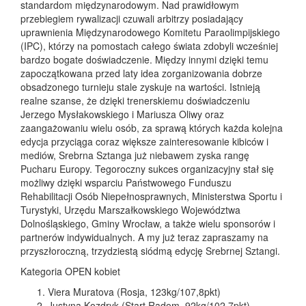
standardom międzynarodowym. Nad prawidłowym
przebiegiem rywalizacji czuwali arbitrzy posiadający
uprawnienia Międzynarodowego Komitetu Paraolimpijskiego
(IPC), którzy na pomostach całego świata zdobyli wcześniej
bardzo bogate doświadczenie. Między innymi dzięki temu
zapoczątkowana przed laty idea zorganizowania dobrze
obsadzonego turnieju stale zyskuje na wartości. Istnieją
realne szanse, że dzięki trenerskiemu doświadczeniu
Jerzego Mysłakowskiego i Mariusza Oliwy oraz
zaangażowaniu wielu osób, za sprawą których każda kolejna
edycja przyciąga coraz większe zainteresowanie kibiców i
mediów, Srebrna Sztanga już niebawem zyska rangę
Pucharu Europy. Tegoroczny sukces organizacyjny stał się
możliwy dzięki wsparciu Państwowego Funduszu
Rehabilitacji Osób Niepełnosprawnych, Ministerstwa Sportu i
Turystyki, Urzędu Marszałkowskiego Województwa
Dolnośląskiego, Gminy Wrocław, a także wielu sponsorów i
partnerów indywidualnych. A my już teraz zapraszamy na
przyszłoroczną, trzydziestą siódmą edycję Srebrnej Sztangi.
Kategoria OPEN kobiet
Viera Muratova (Rosja, 123kg/107,8pkt)
Justyna Kozdryk (Start Radom, 92kg/102,7pkt)