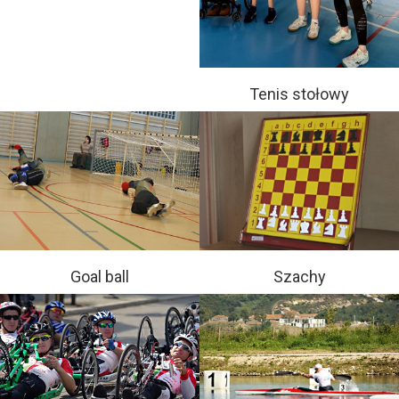
Tenis stołowy
Goal ball
Szachy