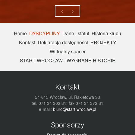
Home
DYSCYPLINY
Dane i statut
Historia klubu
Kontakt
Deklaracja dostępności
PROJEKTY
Wirtualny spacer
START WROCŁAW - WYGRANE HISTORIE
Kontakt
54-615 Wrocław, ul. Rakietowa 33
tel. 071 34 302 31; fax 071 34 372 81
e-mail:
biuro@start.wroclaw.pl
Sponsorzy