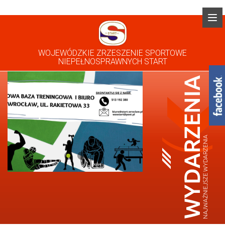
WOJEWÓDZKIE ZRZESZENIE SPORTOWE
NIEPEŁNOSPRAWNYCH START