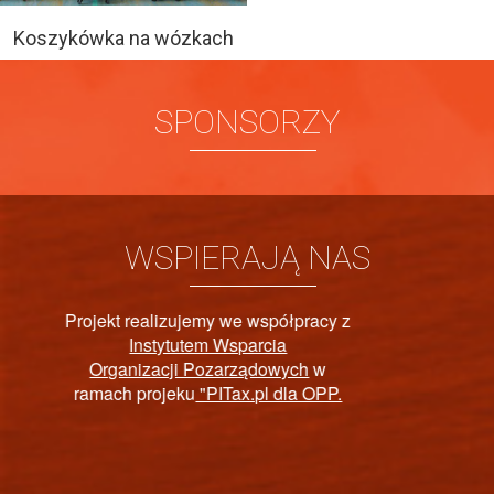
Koszykówka na wózkach
SPONSORZY
WSPIERAJĄ NAS
y z
PAŃSTWOWY FUNDUS
P.
REHABILITACJI OSÓB
NIEPEŁNOSPRAWNYC