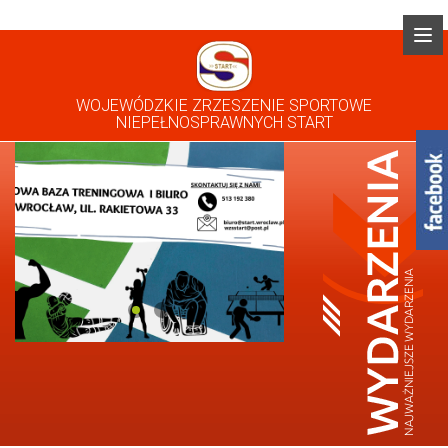
WOJEWÓDZKIE ZRZESZENIE SPORTOWE
NIEPEŁNOSPRAWNYCH START