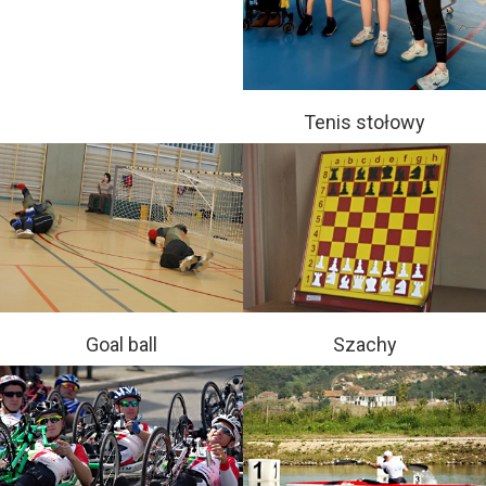
Tenis stołowy
Goal ball
Szachy