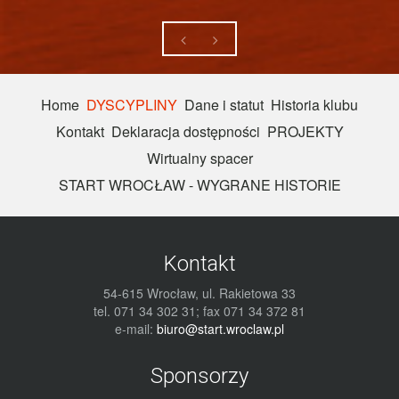
Home
DYSCYPLINY
Dane i statut
Historia klubu
Kontakt
Deklaracja dostępności
PROJEKTY
Wirtualny spacer
START WROCŁAW - WYGRANE HISTORIE
Kontakt
54-615 Wrocław, ul. Rakietowa 33
tel. 071 34 302 31; fax 071 34 372 81
e-mail:
biuro@start.wroclaw.pl
Sponsorzy