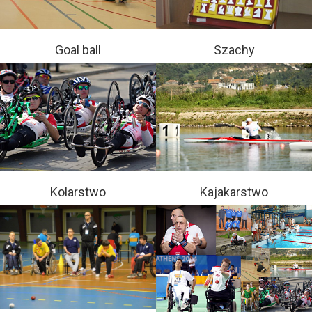
Goal ball
Szachy
Kolarstwo
Kajakarstwo