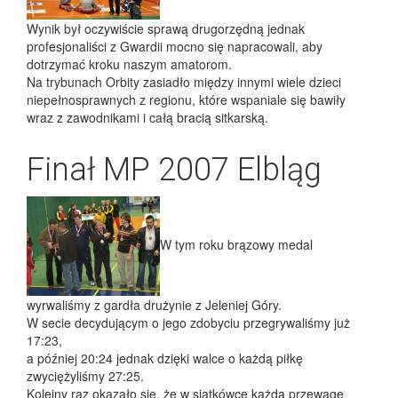
Wynik był oczywiście sprawą drugorzędną jednak
profesjonaliści z Gwardii mocno się napracowali, aby
dotrzymać kroku naszym amatorom.
Na trybunach Orbity zasiadło między innymi wiele dzieci
niepełnosprawnych z regionu, które wspaniale się bawiły
wraz z zawodnikami i całą bracią sitkarską.
Finał MP 2007 Elbląg
W tym roku brązowy medal
wyrwaliśmy z gardła drużynie z Jeleniej Góry.
W secie decydującym o jego zdobyciu przegrywaliśmy już
17:23,
a później 20:24 jednak dzięki walce o każdą piłkę
zwyciężyliśmy 27:25.
Kolejny raz okazało się, że w siatkówce każdą przewagę