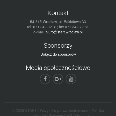
Kontakt
54-615 Wrocław, ul. Rakietowa 33
tel. 071 34 302 31; fax 071 34 372 81
e-mail:
biuro@start.wroclaw.pl
Sponsorzy
Dołącz do sponsorów
Media społecznościowe
© 2026 START | Wszystkie prawa zastrzeżone |
Polityka
prywatności
|
Systemy CMS Telvinet.pl