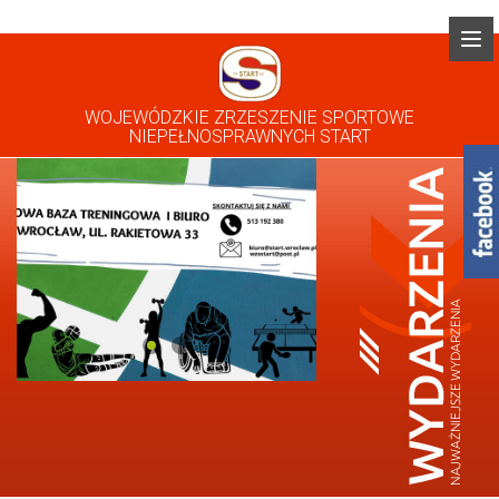
WOJEWÓDZKIE ZRZESZENIE SPORTOWE
NIEPEŁNOSPRAWNYCH START