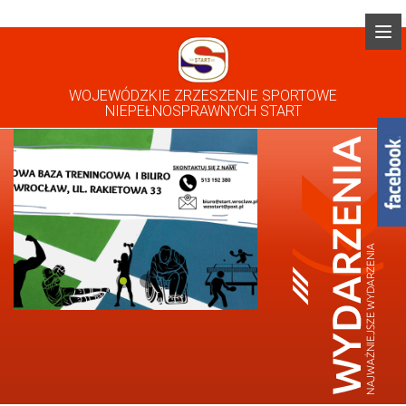
WOJEWÓDZKIE ZRZESZENIE SPORTOWE
NIEPEŁNOSPRAWNYCH START