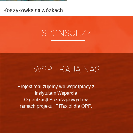
Koszykówka na wózkach
SPONSORZY
WSPIERAJĄ NAS
y z
PAŃSTWOWY FUNDUS
P.
REHABILITACJI OSÓB
NIEPEŁNOSPRAWNYC