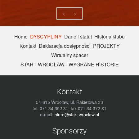
Home
DYSCYPLINY
Dane i statut
Historia klubu
Kontakt
Deklaracja dostępności
PROJEKTY
Wirtualny spacer
START WROCŁAW - WYGRANE HISTORIE
Kontakt
54-615 Wrocław, ul. Rakietowa 33
tel. 071 34 302 31; fax 071 34 372 81
e-mail:
biuro@start.wroclaw.pl
Sponsorzy