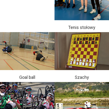
Tenis stołowy
Goal ball
Szachy