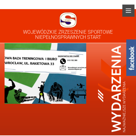
WOJEWÓDZKIE ZRZESZENIE SPORTOWE
NIEPEŁNOSPRAWNYCH START