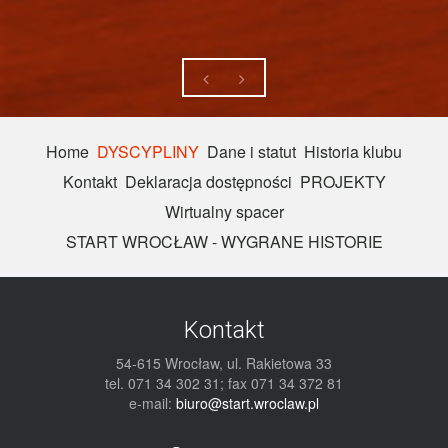
Home
DYSCYPLINY
Dane i statut
Historia klubu
Kontakt
Deklaracja dostępności
PROJEKTY
Wirtualny spacer
START WROCŁAW - WYGRANE HISTORIE
Kontakt
54-615 Wrocław, ul. Rakietowa 33
tel. 071 34 302 31; fax 071 34 372 81
e-mail:
biuro@start.wroclaw.pl