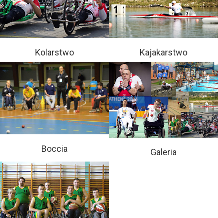
Kolarstwo
Kajakarstwo
Boccia
Galeria