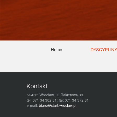
Home
DYSCYPLIN
Kontakt
54-615 Wrocław, ul. Rakietowa 33
tel. 071 34 302 31; fax 071 34 372 81
e-mail:
biuro@start.wroclaw.pl