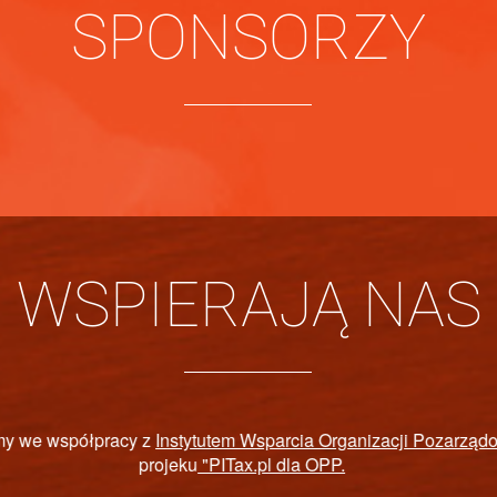
SPONSORZY
WSPIERAJĄ NAS
OWY FUNDUSZ REHABILITACJI OSÓB NIEP