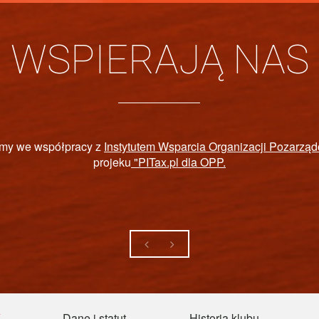
WSPIERAJĄ NAS
WOWY FUNDUSZ REHABILITACJI OSÓB NIE
Y
Dane i statut
Historia klubu