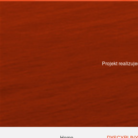
PAŃST
Home
DYSCYPLIN