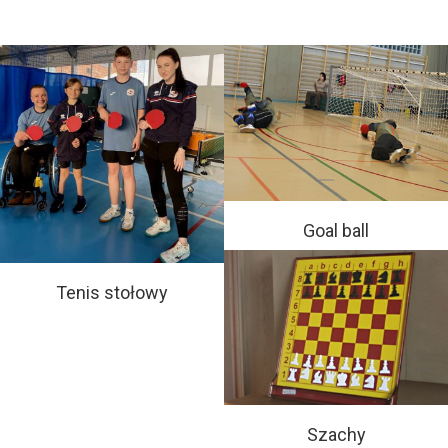
Goal ball
Tenis stołowy
Szachy