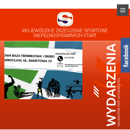
WOJEWÓDZKIE ZRZESZENIE SPORTOWE
NIEPEŁNOSPRAWNYCH START