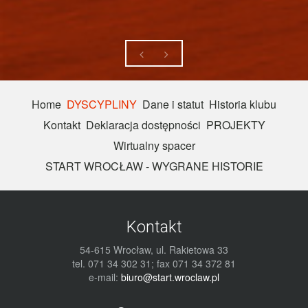
Home
DYSCYPLINY
Dane i statut
Historia klubu
Kontakt
Deklaracja dostępności
PROJEKTY
Wirtualny spacer
START WROCŁAW - WYGRANE HISTORIE
Kontakt
54-615 Wrocław, ul. Rakietowa 33
tel. 071 34 302 31; fax 071 34 372 81
e-mail:
biuro@start.wroclaw.pl