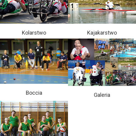
Kolarstwo
Kajakarstwo
Boccia
Galeria