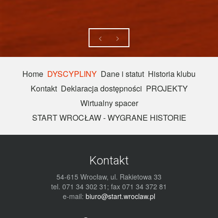
Home
DYSCYPLINY
Dane i statut
Historia klubu
Kontakt
Deklaracja dostępności
PROJEKTY
Wirtualny spacer
START WROCŁAW - WYGRANE HISTORIE
Kontakt
54-615 Wrocław, ul. Rakietowa 33
tel. 071 34 302 31; fax 071 34 372 81
e-mail:
biuro@start.wroclaw.pl