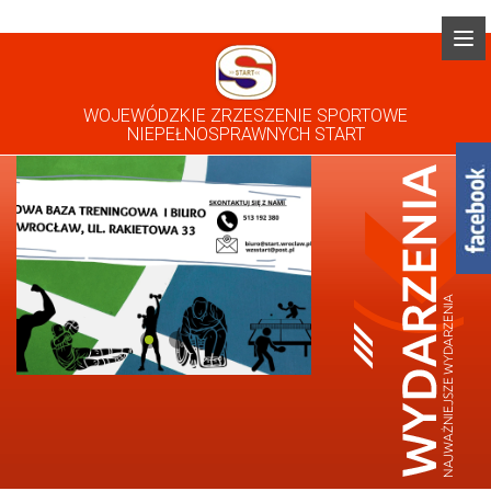
WOJEWÓDZKIE ZRZESZENIE SPORTOWE
NIEPEŁNOSPRAWNYCH START