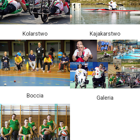
Kolarstwo
Kajakarstwo
Boccia
Galeria