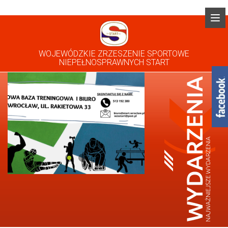
WOJEWÓDZKIE ZRZESZENIE SPORTOWE
NIEPEŁNOSPRAWNYCH START