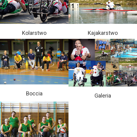
Kolarstwo
Kajakarstwo
Boccia
Galeria