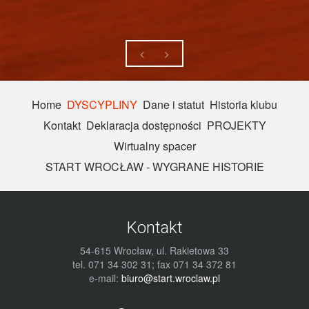
Home
DYSCYPLINY
Dane i statut
Historia klubu
Kontakt
Deklaracja dostępności
PROJEKTY
Wirtualny spacer
START WROCŁAW - WYGRANE HISTORIE
Kontakt
54-615 Wrocław, ul. Rakietowa 33
tel. 071 34 302 31; fax 071 34 372 81
e-mail:
biuro@start.wroclaw.pl