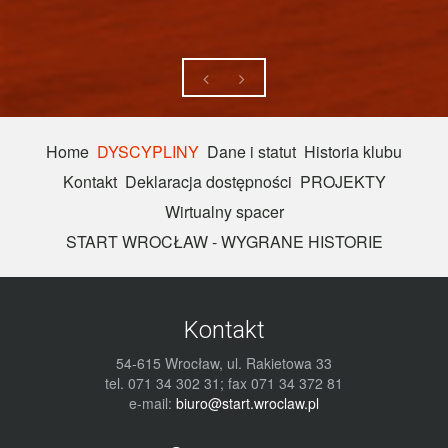
Home
DYSCYPLINY
Dane i statut
Historia klubu
Kontakt
Deklaracja dostępności
PROJEKTY
Wirtualny spacer
START WROCŁAW - WYGRANE HISTORIE
Kontakt
54-615 Wrocław, ul. Rakietowa 33
tel. 071 34 302 31; fax 071 34 372 81
e-mail:
biuro@start.wroclaw.pl