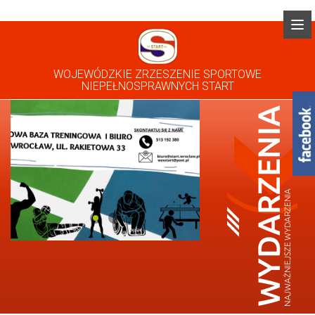
WOJEWÓDZKIE ZRZESZENIE SPORTOWE
NIEPEŁNOSPRAWNYCH START