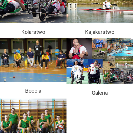
Kolarstwo
Kajakarstwo
Boccia
Galeria