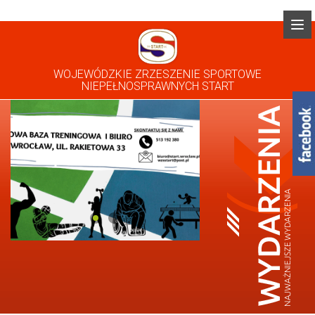
WOJEWÓDZKIE ZRZESZENIE SPORTOWE
NIEPEŁNOSPRAWNYCH START