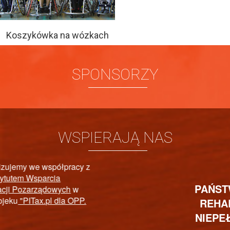
Koszykówka na wózkach
SPONSORZY
WSPIERAJĄ NAS
PAŃSTWOWY FUNDUSZ
REHABILITACJI OSÓB
NIEPEŁNOSPRAWNYCH