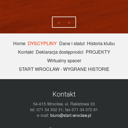
Home
DYSCYPLINY
Dane i statut
Historia klubu
Kontakt
Deklaracja dostępności
PROJEKTY
Wirtualny spacer
START WROCŁAW - WYGRANE HISTORIE
Kontakt
54-615 Wrocław, ul. Rakietowa 33
tel. 071 34 302 31; fax 071 34 372 81
e-mail:
biuro@start.wroclaw.pl