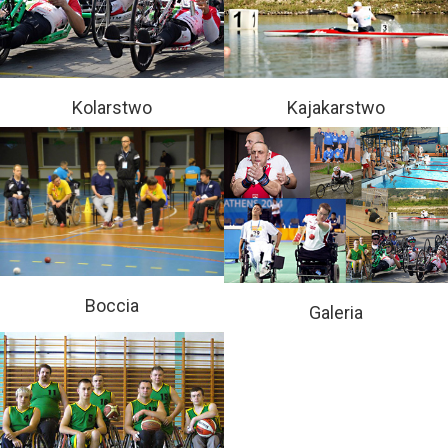
Kolarstwo
Kajakarstwo
Boccia
Galeria