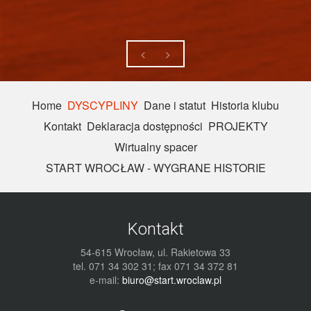
Home
DYSCYPLINY
Dane i statut
Historia klubu
Kontakt
Deklaracja dostępności
PROJEKTY
Wirtualny spacer
START WROCŁAW - WYGRANE HISTORIE
Kontakt
54-615 Wrocław, ul. Rakietowa 33
tel. 071 34 302 31; fax 071 34 372 81
e-mail:
biuro@start.wroclaw.pl