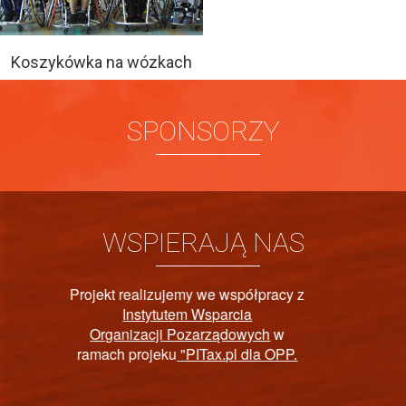
Koszykówka na wózkach
SPONSORZY
WSPIERAJĄ NAS
acy z
PAŃSTWOWY FUNDU
w
OPP.
REHABILITACJI OSÓ
NIEPEŁNOSPRAWNY