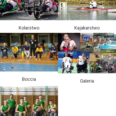
Kolarstwo
Kajakarstwo
Boccia
Galeria