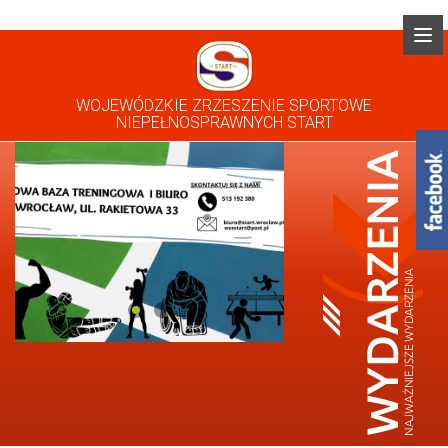
WOJEWÓDZKIE ZRZESZENIE SPORTOWE
NIEPEŁNOSPRAWNYCH START