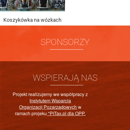
Koszykówka na wózkach
SPONSORZY
WSPIERAJĄ NAS
z
PAŃSTWOWY FUNDUSZ
REHABILITACJI OSÓB
NIEPEŁNOSPRAWNYCH