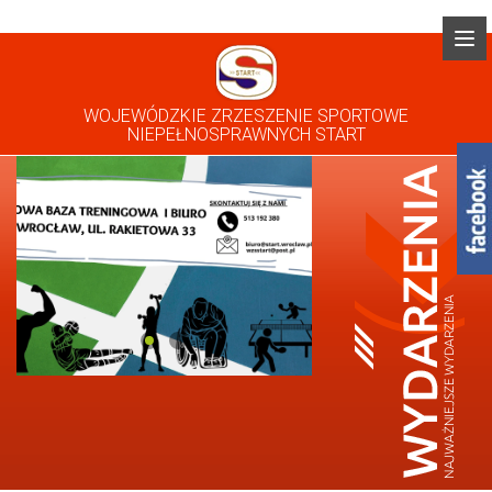
WOJEWÓDZKIE ZRZESZENIE SPORTOWE
NIEPEŁNOSPRAWNYCH START