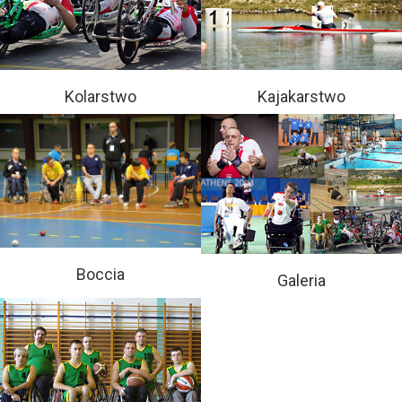
Kolarstwo
Kajakarstwo
Boccia
Galeria