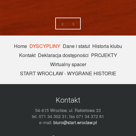
Home
DYSCYPLINY
Dane i statut
Historia klubu
Kontakt
Deklaracja dostępności
PROJEKTY
Wirtualny spacer
START WROCŁAW - WYGRANE HISTORIE
Kontakt
54-615 Wrocław, ul. Rakietowa 33
tel. 071 34 302 31; fax 071 34 372 81
e-mail:
biuro@start.wroclaw.pl