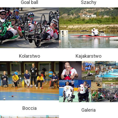
Goal ball
Szachy
Kolarstwo
Kajakarstwo
Boccia
Galeria