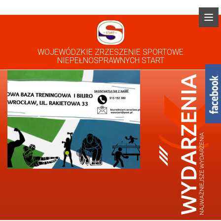
WOJEWÓDZKIE ZRZESZENIE SPORTOWE
NIEPEŁNOSPRAWNYCH START