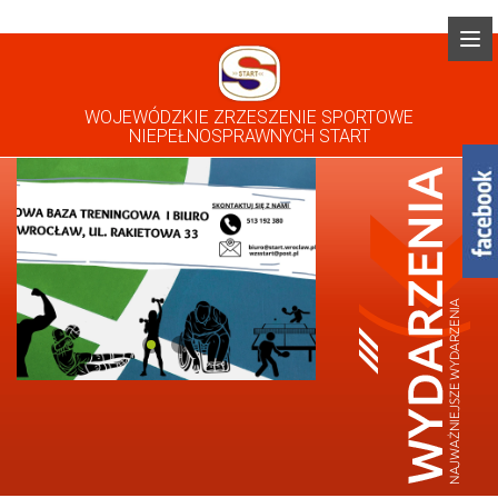
WOJEWÓDZKIE ZRZESZENIE SPORTOWE
NIEPEŁNOSPRAWNYCH START