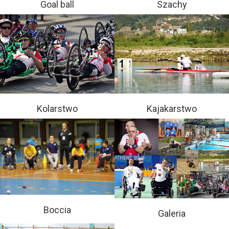
Goal ball
Szachy
Kolarstwo
Kajakarstwo
Boccia
Galeria